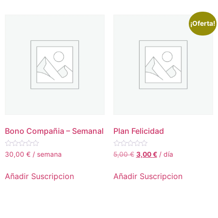
¡Oferta!
Bono Compañia – Semanal
Plan Felicidad
Valorado
Valorado
30,00
€
/ semana
5,00
€
3,00
€
/ día
con
con
0
0
de
de
Añadir Suscripcion
Añadir Suscripcion
5
5