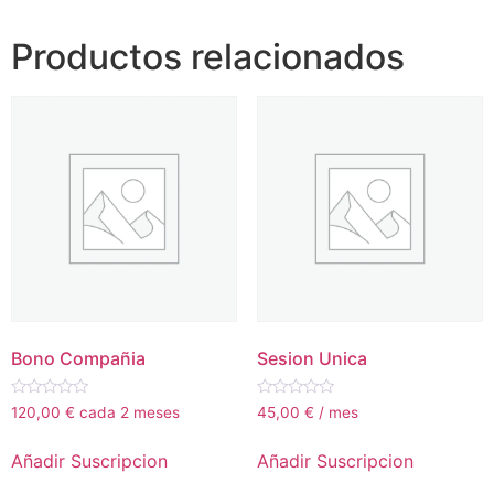
Productos relacionados
Bono Compañia
Sesion Unica
Valorado
Valorado
120,00
€
cada 2 meses
45,00
€
/ mes
con
con
0
0
de
de
Añadir Suscripcion
Añadir Suscripcion
5
5